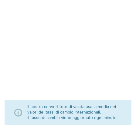
Il nostro convertitore di valuta usa la media dei
valori dei tassi di cambio internazionali.
Il tasso di cambio viene aggiornato ogni minuto.