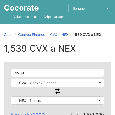
Cocorate
Italiano
Valute mondiali
Criptovalute
Casa
Convex Finance
CVX a NEX
1539 CVX a NEX
1,539 CVX a NEX
CVX - Convex Finance
NEX - Nexus
Passa a
NEX
/
CVX
Tasso:
1,570,000