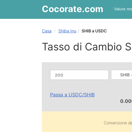
Cocorate
.com
Valute mo
Casa
Shiba Inu
SHIB a USDC
Tasso di Cambio 
SHIB 
Passa a
USDC
/
SHIB
0.0
Conversione d