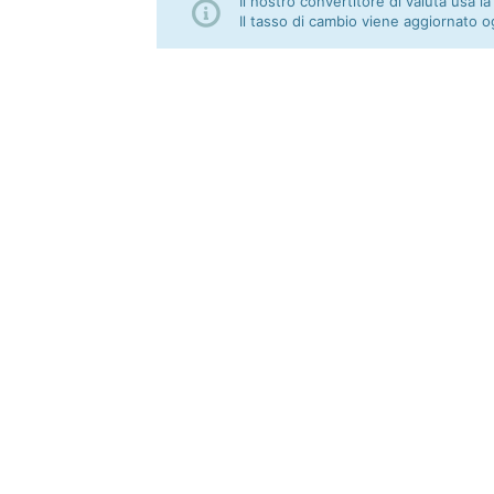
Il nostro convertitore di valuta usa la
Il tasso di cambio viene aggiornato o