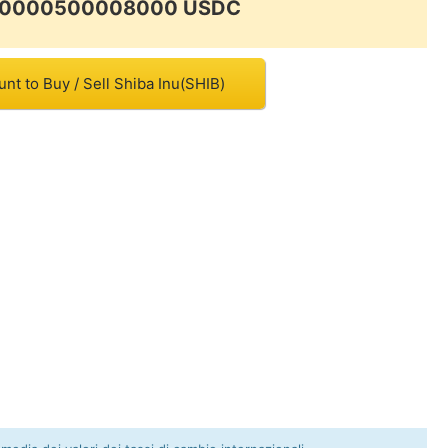
0.00000500008000 USDC
nt to Buy / Sell Shiba Inu(SHIB)