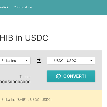
ndiali
Criptovalute
SHIB in USDC
- Shiba Inu
USDC - USDC
CONVERTI
Tasso:
0000500008000
a
Shiba Inu (SHIB)
a
USDC (USDC)