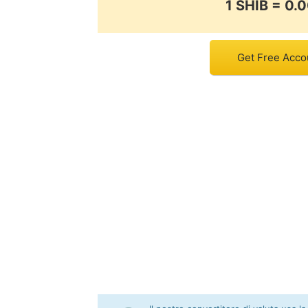
1 SHIB = 
Get Free Accou