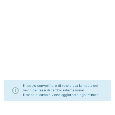
Il nostro convertitore di valuta usa la media dei
valori dei tassi di cambio internazionali.
Il tasso di cambio viene aggiornato ogni minuto.