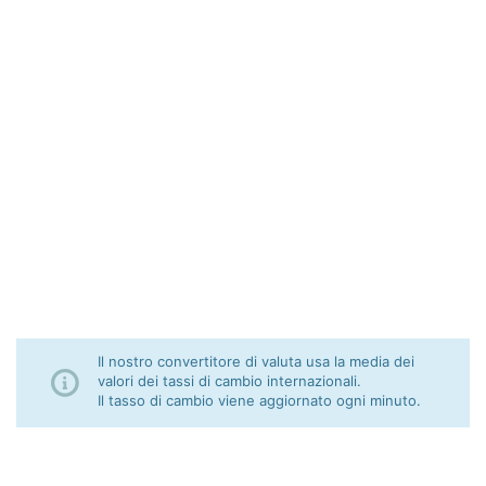
Il nostro convertitore di valuta usa la media dei
valori dei tassi di cambio internazionali.
Il tasso di cambio viene aggiornato ogni minuto.