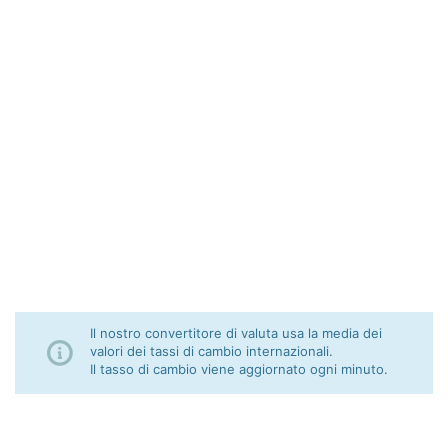
Il nostro convertitore di valuta usa la media dei
valori dei tassi di cambio internazionali.
Il tasso di cambio viene aggiornato ogni minuto.