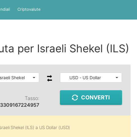
ndiali
Criptovalute
uta per Israeli Shekel (ILS)
Israeli Shekel
USD - US Dollar
CONVERTI
Tasso:
33309167224957
Israeli Shekel (ILS)
a
US Dollar (USD)