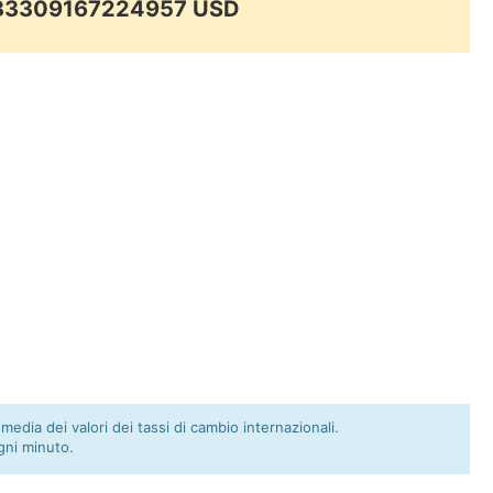
0.33309167224957 USD
 media dei valori dei tassi di cambio internazionali.
gni minuto.