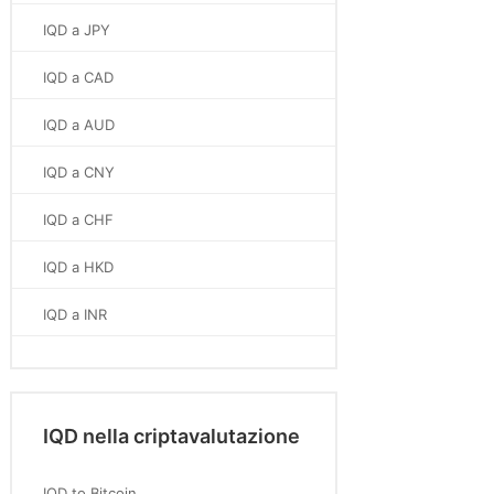
IQD a JPY
IQD a CAD
IQD a AUD
IQD a CNY
IQD a CHF
IQD a HKD
IQD a INR
IQD nella criptavalutazione
IQD to Bitcoin