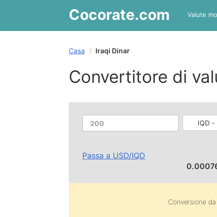
Cocorate
.com
Valute mo
Casa
Iraqi Dinar
Convertitore di val
IQD - 
Passa a
USD
/
IQD
0.0007
Conversione d