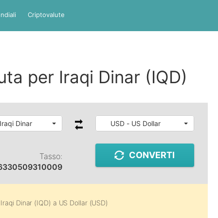
ndiali
Criptovalute
uta per Iraqi Dinar (IQD)
Iraqi Dinar
USD - US Dollar
CONVERTI
Tasso:
6330509310009
a
Iraqi Dinar (IQD)
a
US Dollar (USD)