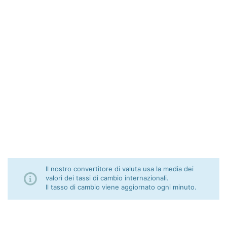
Il nostro convertitore di valuta usa la media dei
valori dei tassi di cambio internazionali.
Il tasso di cambio viene aggiornato ogni minuto.