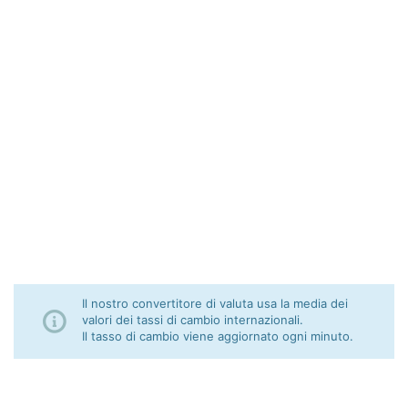
Il nostro convertitore di valuta usa la media dei
valori dei tassi di cambio internazionali.
Il tasso di cambio viene aggiornato ogni minuto.