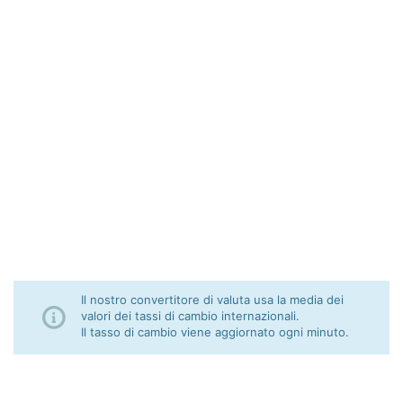
Il nostro convertitore di valuta usa la media dei
valori dei tassi di cambio internazionali.
Il tasso di cambio viene aggiornato ogni minuto.