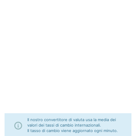
Il nostro convertitore di valuta usa la media dei
valori dei tassi di cambio internazionali.
Il tasso di cambio viene aggiornato ogni minuto.