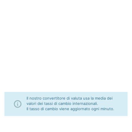
Il nostro convertitore di valuta usa la media dei
valori dei tassi di cambio internazionali.
Il tasso di cambio viene aggiornato ogni minuto.