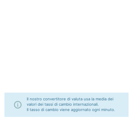
Il nostro convertitore di valuta usa la media dei
valori dei tassi di cambio internazionali.
Il tasso di cambio viene aggiornato ogni minuto.