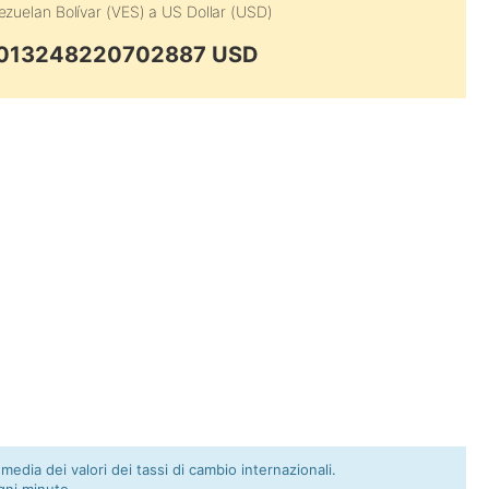
ezuelan Bolívar (VES)
a
US Dollar (USD)
.0013248220702887 USD
 media dei valori dei tassi di cambio internazionali.