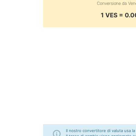
Conversione da
Ven
1 VES = 0
Il nostro convertitore di valuta usa la