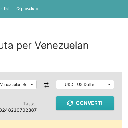
ndiali
Criptovalute
luta per Venezuelan
 Venezuelan Bolívar
USD - US Dollar
CONVERTI
Tasso:
13248220702887