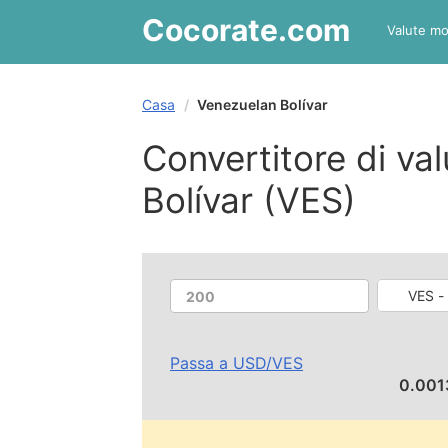
Cocorate
.com
Valute mo
Casa
Venezuelan Bolívar
Convertitore di va
Bolívar (VES)
VES -
Passa a
USD
/
VES
0.00