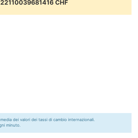
0.22110039681416 CHF
 media dei valori dei tassi di cambio internazionali.
gni minuto.