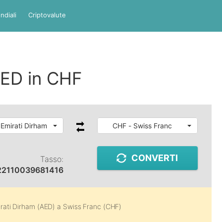
ndiali
Criptovalute
AED in CHF
 Emirati Dirham
CHF - Swiss Franc
CONVERTI
Tasso:
22110039681416
rati Dirham (AED)
a
Swiss Franc (CHF)