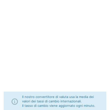
Il nostro convertitore di valuta usa la media dei
valori dei tassi di cambio internazionali.
Il tasso di cambio viene aggiornato ogni minuto.