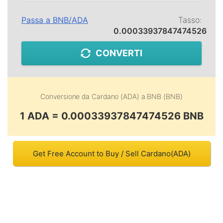
Passa a
BNB
/
ADA
Tasso:
0.00033937847474526
CONVERTI
Conversione da
Cardano (ADA)
a
BNB (BNB)
1 ADA = 0.00033937847474526 BNB
Get Free Account to Buy / Sell Cardano(ADA)