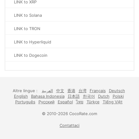
LINK to XRP
LINK to Solana
LINK to TRON
LINK to Hyperliquid
LINK to Dogecoin
Altre lingue :
العربية
中文
香港
台湾
Français
Deutsch
English
Bahasa Indonesia
日本語
한국어
Dutch
Polski
Português
Русский
Español
ไทย
Türkçe
Tiếng Việt
© 2010-2026 CocoRate.com
Contattaci