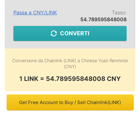
Passa a
CNY
/
LINK
Tasso:
54.789595848008
CONVERTI
Conversione da
Chainlink (LINK)
a
Chinese Yuan Renminbi
(CNY)
1 LINK = 54.789595848008 CNY
Get Free Account to Buy / Sell Chainlink(LINK)