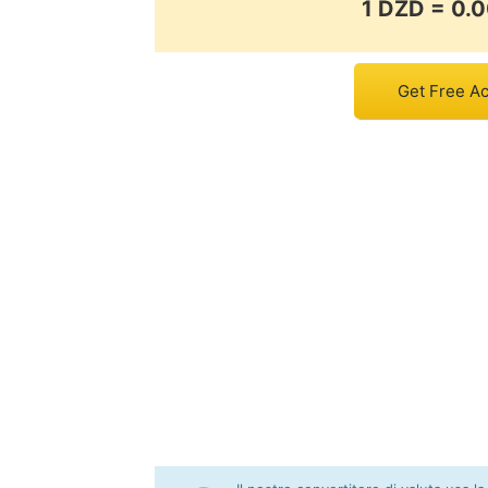
1 DZD = 0
Get Free Ac