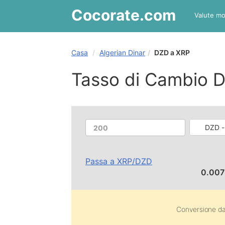
Cocorate
.com
Valute mo
Casa
Algerian Dinar
DZD a XRP
Tasso di Cambio D
DZD -
Passa a
XRP
/
DZD
0.00
Conversione d