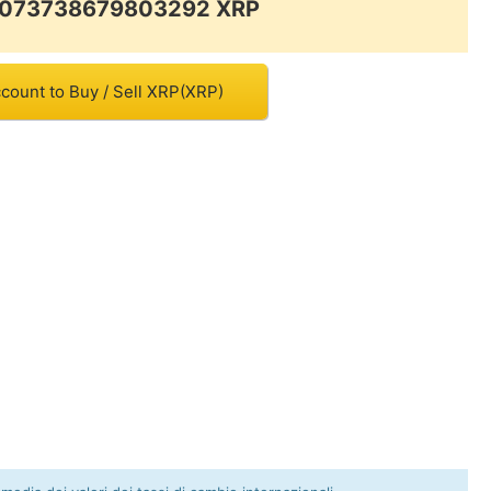
.0073738679803292 XRP
count to Buy / Sell XRP(XRP)