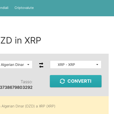
ndiali
Criptovalute
ZD in XRP
 Algerian Dinar
XRP - XRP
CONVERTI
Tasso:
73738679803292
a
Algerian Dinar (DZD)
a
XRP (XRP)