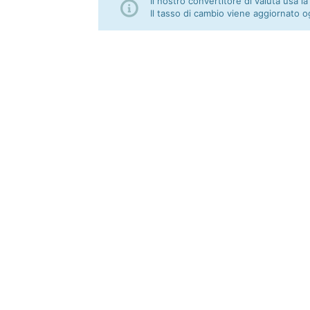
Il nostro convertitore di valuta usa la
Il tasso di cambio viene aggiornato o