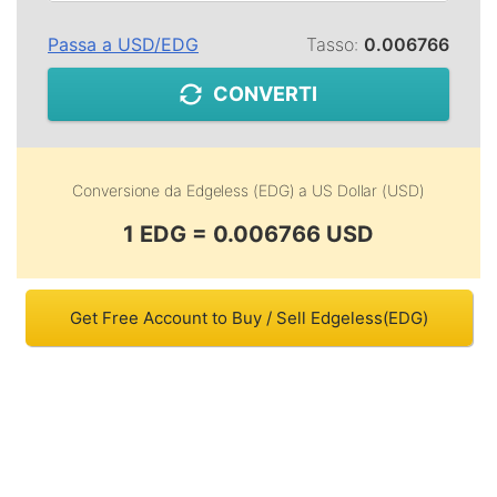
Passa a
USD
/
EDG
Tasso:
0.006766
CONVERTI
Conversione da
Edgeless (EDG)
a
US Dollar (USD)
1 EDG = 0.006766 USD
Get Free Account to Buy / Sell Edgeless(EDG)