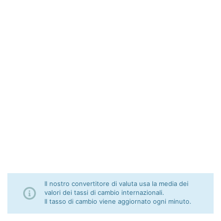
Il nostro convertitore di valuta usa la media dei
valori dei tassi di cambio internazionali.
Il tasso di cambio viene aggiornato ogni minuto.