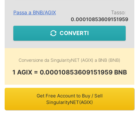
Passa a
BNB
/
AGIX
Tasso:
0.00010853609151959
CONVERTI
Conversione da
SingularityNET (AGIX)
a
BNB (BNB)
1 AGIX = 0.00010853609151959 BNB
Get Free Account to Buy / Sell
SingularityNET(AGIX)