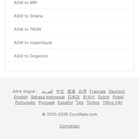
AGIX to XRP
AGIX to Solana
AGIX to TRON
AGIX to Hyperliquid
AGIX to Dogecoin
Altre lingue :
العربية
中文
香港
台湾
Français
Deutsch
English
Bahasa Indonesia
日本語
한국어
Dutch
Polski
Português
Русский
Español
ไทย
Türkçe
Tiếng Việt
© 2010-2026 CocoRate.com
Contattaci