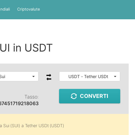
ndiali
Criptovalute
UI in USDT
Sui
USDT - Tether USDt
CONVERTI
Tasso:
67451719218063
da
Sui (SUI)
a
Tether USDt (USDT)