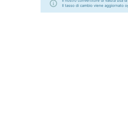
Il nostro convertitore di valuta usa la
Il tasso di cambio viene aggiornato o