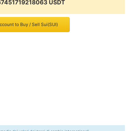
.67451719218063 USDT
ccount to Buy / Sell Sui(SUI)