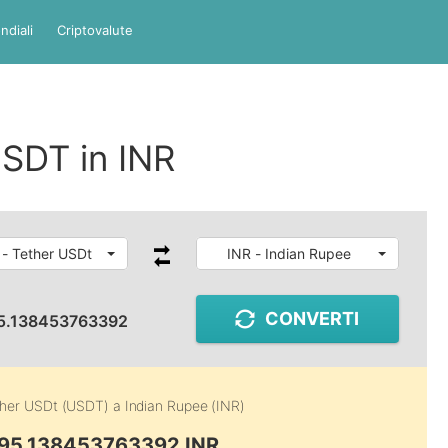
ndiali
Criptovalute
SDT in INR
- Tether USDt
INR - Indian Rupee
CONVERTI
5.138453763392
ther USDt (USDT)
a
Indian Rupee (INR)
 95.138453763392 INR