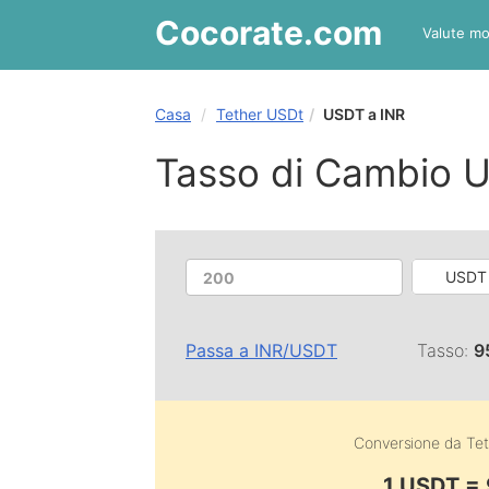
Cocorate
.com
Valute mo
Casa
Tether USDt
USDT a INR
Tasso di Cambio U
USDT 
Passa a
INR
/
USDT
Tasso:
9
Conversione da
Te
1 USDT =