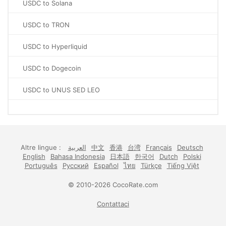
USDC to Solana
USDC to TRON
USDC to Hyperliquid
USDC to Dogecoin
USDC to UNUS SED LEO
Altre lingue :
العربية
中文
香港
台湾
Français
Deutsch
English
Bahasa Indonesia
日本語
한국어
Dutch
Polski
Português
Русский
Español
ไทย
Türkçe
Tiếng Việt
© 2010-2026 CocoRate.com
Contattaci