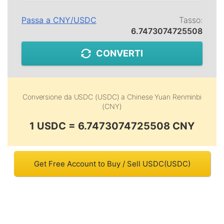
Passa a
CNY
/
USDC
Tasso:
6.7473074725508
CONVERTI
Conversione da
USDC (USDC)
a
Chinese Yuan Renminbi
(CNY)
1 USDC = 6.7473074725508 CNY
Get Free Account to Buy / Sell USDC(USDC)