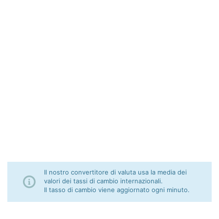
Il nostro convertitore di valuta usa la media dei
valori dei tassi di cambio internazionali.
Il tasso di cambio viene aggiornato ogni minuto.