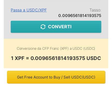
Passa a
USDC
/
XPF
Tasso:
0.0096561814193575
CONVERTI
Conversione da
CFP Franc (XPF)
a
USDC (USDC)
1 XPF = 0.0096561814193575 USDC
Get Free Account to Buy / Sell USDC(USDC)