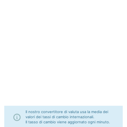
Il nostro convertitore di valuta usa la media dei
valori dei tassi di cambio internazionali.
Il tasso di cambio viene aggiornato ogni minuto.