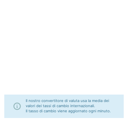
Il nostro convertitore di valuta usa la media dei
valori dei tassi di cambio internazionali.
Il tasso di cambio viene aggiornato ogni minuto.