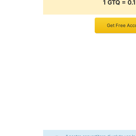
1 GTQ = 0
Get Free Acc