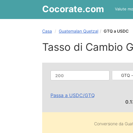
Cocorate
.com
Valute mo
Casa
Guatemalan Quetzal
GTQ a USDC
Tasso di Cambio 
GTQ -
Passa a
USDC
/
GTQ
0.
Conversione da
Gua