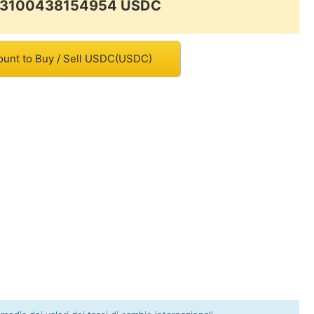
.13100438154954 USDC
ount to Buy / Sell USDC(USDC)