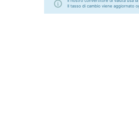
Il nostro convertitore di valuta usa la
Il tasso di cambio viene aggiornato o