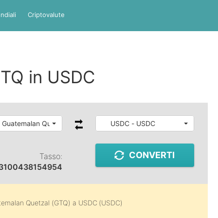
ndiali
Criptovalute
GTQ in USDC
 Guatemalan Quetzal
USDC - USDC
CONVERTI
Tasso:
13100438154954
temalan Quetzal (GTQ)
a
USDC (USDC)